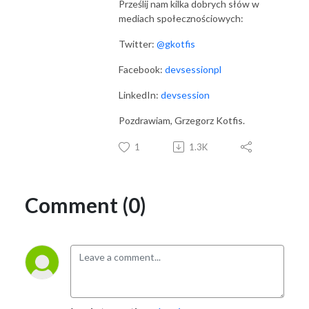
Prześlij nam kilka dobrych słów w
mediach społecznościowych:
Twitter:
@gkotfis
Facebook:
devsessionpl
LinkedIn:
devsession
Pozdrawiam, Grzegorz Kotfis.
1
1.3K
Comment (0)