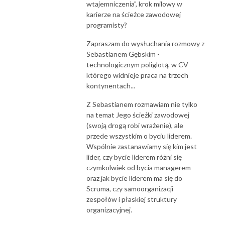
wtajemniczenia", krok milowy w
karierze na ścieżce zawodowej
programisty?
Zapraszam do wysłuchania rozmowy z
Sebastianem Gębskim -
technologicznym poliglotą, w CV
którego widnieje praca na trzech
kontynentach...
Z Sebastianem rozmawiam nie tylko
na temat Jego ścieżki zawodowej
(swoją drogą robi wrażenie), ale
przede wszystkim o byciu liderem.
Wspólnie zastanawiamy się kim jest
lider, czy bycie liderem różni się
czymkolwiek od bycia managerem
oraz j
ak bycie liderem ma się do
Scruma, czy samoorganizacji
zespołów i płaskiej struktury
organizacyjnej.