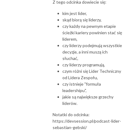
Z tego odcinka dowiecie się:
kim jest lider,
skąd biorą się liderzy,
czy każdy na pewnym etapie
ścieżki kariery powinien stać się
liderem,
czy liderzy podejmują wszystkie
decyzje, a inni muszą ich
słuchać,
czy liderzy programują,
czym różni się Lider Techniczny
od Lidera Zespołu,
czy istnieje "formuła
leadershipu",
jakie są największe grzechy
liderów.
Notatki do odcinka:
https://devsession.pl/podcast-lider-
sebastian-gebski/