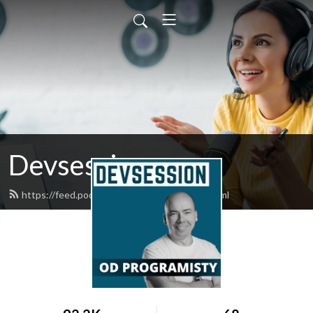
Devsession
https://feed.podbean.com/devsession/feed.xml