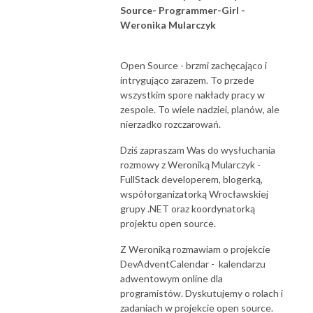
Source- Programmer-Girl -
Weronika Mularczyk
Open Source - brzmi zachęcająco i
intrygująco zarazem. To przede
wszystkim spore nakłady pracy w
zespole. To wiele nadziei, planów, ale
nierzadko rozczarowań.
Dziś zapraszam Was do wysłuchania
rozmowy z Weroniką Mularczyk -
FullStack developerem, blogerką,
współorganizatorką Wrocławskiej
grupy .NET oraz koordynatorką
projektu open source.
Z Weroniką rozmawiam o projekcie
DevAdventCalendar - kalendarzu
adwentowym online dla
programistów. Dyskutujemy o rolach i
zadaniach w projekcie open source.