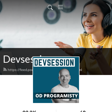
Devsession
https://feed.podbean.com/devsession/feed.xml